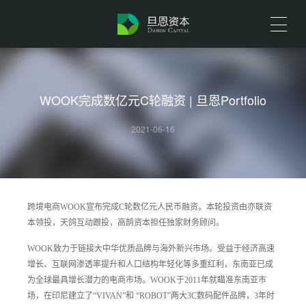
WOOK完成数亿元C轮融资 | 旦恩Portfolio
2021-06-16
跨境电商WOOK宣布完成C轮数亿元人民币融资。本轮投资由亦联资
本领投，天鸽互动跟投，高鹄资本担任独家财务顾问。
WOOK致力于链接大中华优质品牌与海外新兴市场。受益于经济高速
增长、互联网渗透率提升和人口结构年轻化等多重红利，东南亚已成
为全球最具增长潜力的电商市场。WOOK于2011年就瞄准东南亚市
场，在印尼建立了“VIVAN”和 “ROBOT”两大3C数码配件品牌，3年时