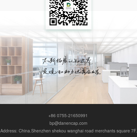
+86 0755-21650991
bp@danencap.com
Address: China.Shenzhen shekou wanghai road merchants square 7F.