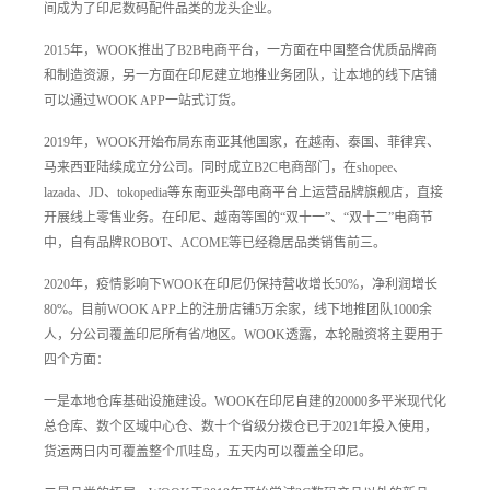
间成为了印尼数码配件品类的龙头企业。
2015年，WOOK推出了B2B电商平台，一方面在中国整合优质品牌商
和制造资源，另一方面在印尼建立地推业务团队，让本地的线下店铺
导航
可以通过WOOK APP一站式订货。
2019年，WOOK开始布局东南亚其他国家，在越南、泰国、菲律宾、
马来西亚陆续成立分公司。同时成立B2C电商部门，在shopee、
lazada、JD、tokopedia等东南亚头部电商平台上运营品牌旗舰店，直接
开展线上零售业务。在印尼、越南等国的“双十一”、“双十二”电商节
中，自有品牌ROBOT、ACOME等已经稳居品类销售前三。
2020年，疫情影响下WOOK在印尼仍保持营收增长50%，净利润增长
80%。目前WOOK APP上的注册店铺5万余家，线下地推团队1000余
人，分公司覆盖印尼所有省/地区。WOOK透露，本轮融资将主要用于
四个方面：
一是本地仓库基础设施建设。WOOK在印尼自建的20000多平米现代化
总仓库、数个区域中心仓、数十个省级分拨仓已于2021年投入使用，
货运两日内可覆盖整个爪哇岛，五天内可以覆盖全印尼。