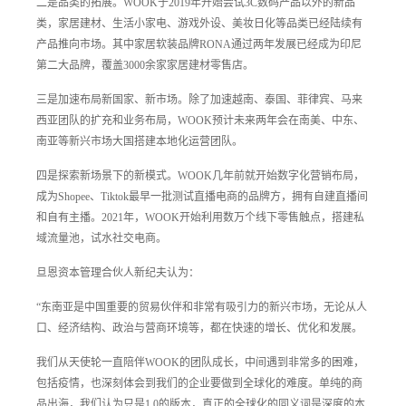
二是品类的拓展。WOOK于2019年开始尝试3C数码产品以外的新品
类，家居建材、生活小家电、游戏外设、美妆日化等品类已经陆续有
产品推向市场。其中家居软装品牌RONA通过两年发展已经成为印尼
第二大品牌，覆盖3000余家家居建材零售店。
三是加速布局新国家、新市场。除了加速越南、泰国、菲律宾、马来
西亚团队的扩充和业务布局，WOOK预计未来两年会在南美、中东、
南亚等新兴市场大国搭建本地化运营团队。
四是探索新场景下的新模式。WOOK几年前就开始数字化营销布局，
成为Shopee、Tiktok最早一批测试直播电商的品牌方，拥有自建直播间
和自有主播。2021年，WOOK开始利用数万个线下零售触点，搭建私
域流量池，试水社交电商。
旦恩资本管理合伙人新纪夫认为：
“东南亚是中国重要的贸易伙伴和非常有吸引力的新兴市场，无论从人
口、经济结构、政治与营商环境等，都在快速的增长、优化和发展。
我们从天使轮一直陪伴WOOK的团队成长，中间遇到非常多的困难，
包括疫情，也深刻体会到我们的企业要做到全球化的难度。单纯的商
品出海，我们认为只是1.0的版本，真正的全球化的同义词是深度的本